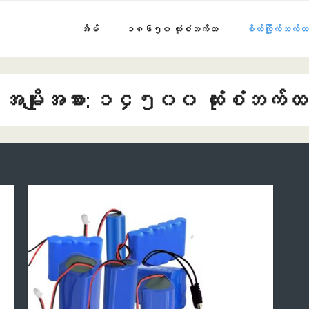
အိမ်
၁၈၆၅၀ ထုံးစံဘက်ထ
စိတ်ကြိုက်ဘက်ထ
အမျိုးအစား:
၁၄၅၀၀ ထုံးစံဘက်ထ