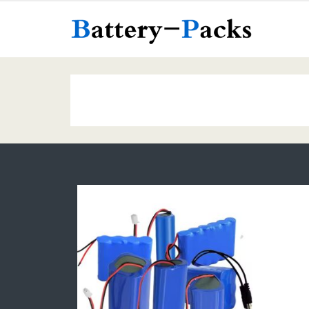
အကြောင်းအရာ