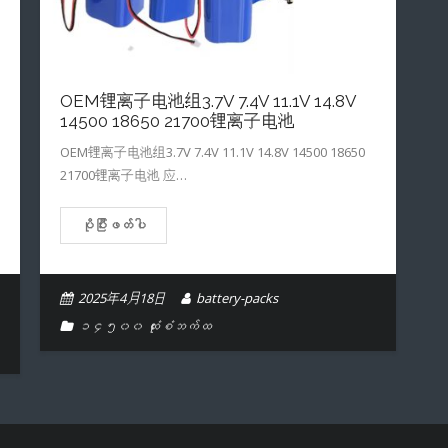
OEM锂离子电池组3.7V 7.4V 11.1V 14.8V
14500 18650 21700锂离子电池
OEM锂离子电池组3.7V 7.4V 11.1V 14.8V 14500 18650
21700锂离子电池 应…
ပိုပြီးဖတ်ပါ
2025年4月18日
battery-packs
၁၄၅၀၀ ထုံးစံဘက်ထ