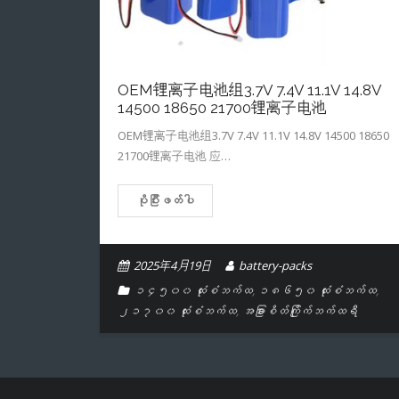
OEM锂离子电池组3.7V 7.4V 11.1V 14.8V
14500 18650 21700锂离子电池
OEM锂离子电池组3.7V 7.4V 11.1V 14.8V 14500 18650
21700锂离子电池 应…
ပိုပြီးဖတ်ပါ
2025年4月19日
battery-packs
၁၄၅၀၀ ထုံးစံဘက်ထ
,
၁၈၆၅၀ ထုံးစံဘက်ထ
,
၂၁၇၀၀ ထုံးစံဘက်ထ
,
အခြားစိတ်ကြိုက်ဘက်ထရီ