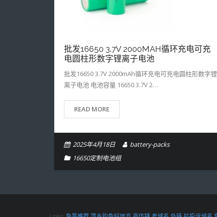
批发16650 3.7V 2000MAH循环充电可充
电圆柱形数字锂离子电池
批发16650 3.7V 2000mAh循环充电可充电圆柱形数字锂
离子电池 电池容量 16650 3.7V 2…
READ MORE
2025年4月18日
battery-packs
16650定制电池组
Links:
鱼竿推荐
萍乡钓鱼好地方
高仿錶
老域名
外链
抗投诉域名