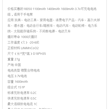
-၁၆၆၅၀ စိတ်ကြိုက်ဘက်ထ
价格实惠的18350 1100mAh 1400mAh 1600mAh 3.7v可充电电池
组，适用于手电筒
-၁၈၃၅၀ စိတ်ကြိုက်ဘက်ထ
应用 玩具、电动工具、家用电器、消费电子产品、汽车、高尔夫球
车、潜水器、电动自行车/踏板车、电动汽车、电动轮椅、电力系
-၁၈၅၀၀ စိတ်ကြိုက်ဘက်ထ
统、太阳能存储系统、不间断电源、电动叉车
循环寿命 1000次循环
-၁၃၃၁၀ စိတ်ကြိုက်ဘက်ထ
工作温度（℃） -20-60℃
正极材料 LiNiMnCoO2
-၁၄၂၈၀ စိတ်ကြိုက်ဘက်ထ
尺寸（长*宽*高）D18*H35
重量 27g
-၁၄၄၃၀ စိတ်ကြိုက်ဘက်ထ
产地 中国
电池类型 锂聚合物电池
-၂၆၆၅၀ စိတ်ကြိုက်ဘက်ထ
电压 3.7V电池
-၁၄၅၀၀ စိတ်ကြိုက်ဘက်ထ
容量 1600mAh
组合式 1S1P
-၃၂၆၅၀ စိတ်ကြိုက်ဘက်ထ
标准充放电速率 0.2C
快速充放电速率 0.5C
-၁၄၆၅၀ စိတ်ကြိုက်ဘက်ထ
最大连续放电电流 1C