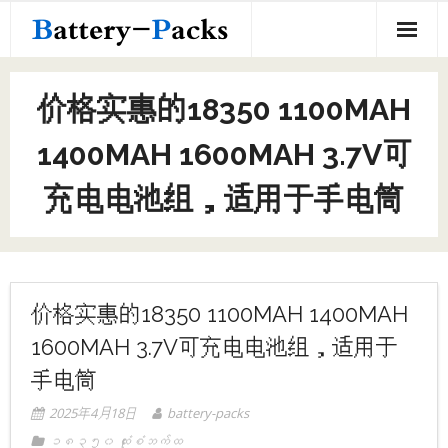
အကြောင်းအရာ
အိမ်
价格实惠的18350 1100MAH
၁၈၆၅၀ ထုံးစံဘက်ထ
1400MAH 1600MAH 3.7V可
စိတ်ကြိုက်ဘက်ထ
充电电池组，适用于手电筒
-၁၈၆၅၀ စိတ်ကြိုက်ဘက်ထ
ကြှနျုပျတို့အကွောငျး
-အခြားစိတ်ကြိုက်ဘက်ထရီ
ကြှနျုပျတို့ကိုဆကျသှယျရနျ
-၁၀၄၄၀ စိတ်ကြိုက်ဘက်ထ
价格实惠的18350 1100MAH 1400MAH
-၂၁၇၀၀ စိတ်ကြိုက်ဘက်ထ
1600MAH 3.7V可充电电池组，适用于
手电筒
-၁၆၃၅၀ စိတ်ကြိုက်ဘက်ထ
2025年4月18日
battery-packs
-၁၆၅၀၀ စိတ်ကြိုက်ဘက်ထ
၁၈၃၅၀ ထုံးစံဘက်ထ