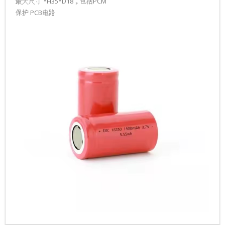
最大尺寸 *H35*D18，包括PCM
-၃၂၇၀၀ စိတ်ကြိုက်ဘက်ထ
保护 PCB电路
-၁၆၃၄၀ စိတ်ကြိုက်ဘက်ထ
-၃၃၁၄၀ စိတ်ကြိုက်ဘက်ထ