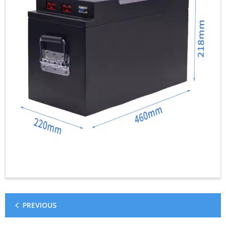
-၃၂၇၀၀ စိတ်ကြိုက်ဘက်ထ
-၁၆၃၄၀ စိတ်ကြိုက်ဘက်ထ
-၃၃၁၄၀ စိတ်ကြိုက်ဘက်ထ
PREVIOUS