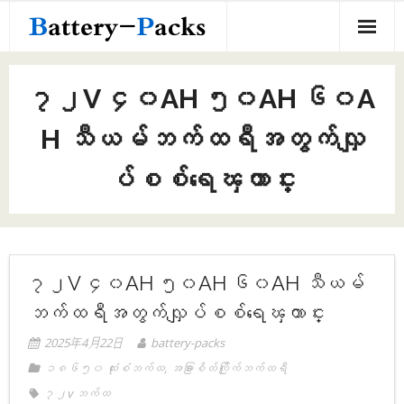
အကြောင်းအရာ
အိမ်
၇၂V ၄၀AH ၅၀AH ၆၀A
၁၈၆၅၀ ထုံးစံဘက်ထ
H သီယမ်ဘက်ထရီအတွက်လျှ
စိတ်ကြိုက်ဘက်ထ
ပ်စစ်ရေၾကာင္း
-၁၈၆၅၀ စိတ်ကြိုက်ဘက်ထ
ကြှနျုပျတို့အကွောငျး
-အခြားစိတ်ကြိုက်ဘက်ထရီ
ကြှနျုပျတို့ကိုဆကျသှယျရနျ
-၁၀၄၄၀ စိတ်ကြိုက်ဘက်ထ
၇၂V ၄၀AH ၅၀AH ၆၀AH သီယမ်
-၂၁၇၀၀ စိတ်ကြိုက်ဘက်ထ
ဘက်ထရီအတွက်လျှပ်စစ်ရေၾကာင္း
2025年4月22日
battery-packs
-၁၆၃၅၀ စိတ်ကြိုက်ဘက်ထ
၁၈၆၅၀ ထုံးစံဘက်ထ
,
အခြားစိတ်ကြိုက်ဘက်ထရီ
-၁၆၅၀၀ စိတ်ကြိုက်ဘက်ထ
၇၂v ဘက်ထ