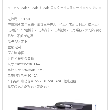
-၁၆၆၅၀ စိတ်ကြိုက်ဘက်ထ
၇၂V ၄၀ah ၅၀ah ၆၀ah သီယမ်ဘက်ထရီအတွက်လျှပ်စစ်ရေၾ
ကာင္း
-၁၈၃၅၀ စိတ်ကြိုက်ဘက်ထ
电池尺寸 18650
应用领域 家用电器、消费电子产品、汽车、高尔夫球车、潜水车、
-၁၈၅၀၀ စိတ်ကြိုက်ဘက်ထ
电动自行车/踏板车、电动汽车、电动轮椅、电力系统、太阳能存储
系统、不间断电源
-၁၃၃၁၀ စိတ်ကြိုက်ဘက်ထ
品牌名称 定制
重量 定制
-၁၄၂၈၀ စိတ်ကြိုက်ဘက်ထ
原产地 中国
组件 不锈钢金属箱
-၁၄၄၃၀ စိတ်ကြိုက်ဘက်ထ
尺寸 430*135*285±1mm
电池 3.7V 3200mah 18650
-၂၆၆၅၀ စိတ်ကြိုက်ဘက်ထ
单电池放电率 3C 10A
产品名称 电动船用72V 40Ah 50Ah 60Ah锂电池组
-၁၄၅၀၀ စိတ်ကြိုက်ဘက်ထ
具有保护功能的BMS智能BMS
-၃၂၆၅၀ စိတ်ကြိုက်ဘက်ထ
-၁၄၆၅၀ စိတ်ကြိုက်ဘက်ထ