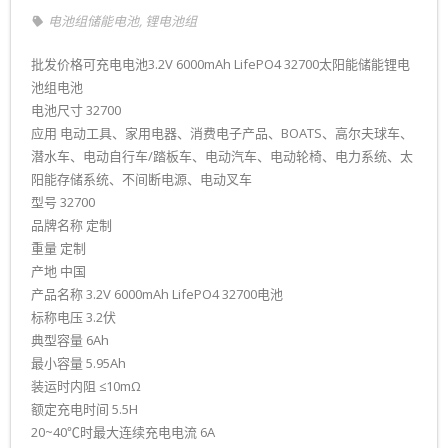
电池组储能电池
,
锂电池组
- 16650定制电池组
批发价格可充电电池3.2V 6000mAh LifePO4 32700太阳能储能锂电
- 18350定制电池组
池组电池
电池尺寸 32700
- 18500定制电池组
应用 电动工具、家用电器、消费电子产品、BOATS、高尔夫球车、
潜水车、电动自行车/踏板车、电动汽车、电动轮椅、电力系统、太
- 13310定制电池组
阳能存储系统、不间断电源、电动叉车
型号 32700
- 14280定制电池组
品牌名称 定制
- 14430定制电池组
重量 定制
产地 中国
- 26650定制电池组
产品名称 3.2V 6000mAh LifePO4 32700电池
标称电压 3.2伏
- 14500定制电池组
典型容量 6Ah
最小容量 5.95Ah
- 32650定制电池组
装运时内阻 ≤10mΩ
额定充电时间 5.5H
- 14650定制电池组
20~40℃时最大连续充电电流 6A