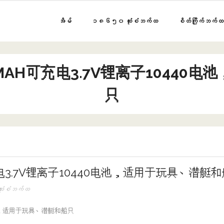
အိမ်
၁၈၆၅၀ ထုံးစံဘက်ထ
စိတ်ကြိုက်ဘက်ထ
300MAH可充电3.7V锂离子104
只
H可充电3.7V锂离子10440电池，适用于玩具、潜艇
ံးစံဘက်ထ
40电池，适用于玩具、潜艇和船只