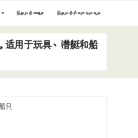
ကြှနျုပျတို့အကွောငျး
ကြှနျုပျတို့ကိုဆကျသှယျရနျ
40电池，适用于玩具、潜艇和船
和船只