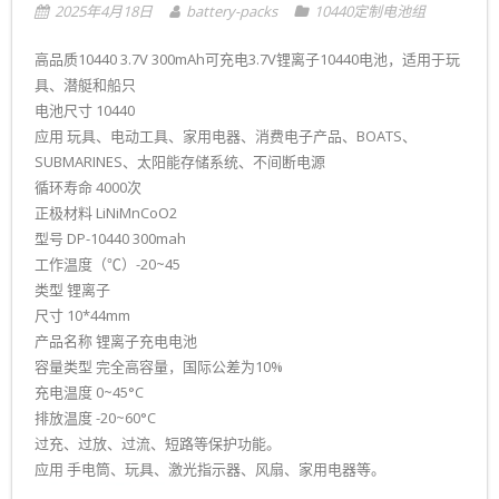
2025年4月18日
battery-packs
10440定制电池组
- 16650定制电池组
高品质10440 3.7V 300mAh可充电3.7V锂离子10440电池，适用于玩
- 18350定制电池组
具、潜艇和船只
电池尺寸 10440
- 18500定制电池组
应用 玩具、电动工具、家用电器、消费电子产品、BOATS、
SUBMARINES、太阳能存储系统、不间断电源
- 13310定制电池组
循环寿命 4000次
正极材料 LiNiMnCoO2
- 14280定制电池组
型号 DP-10440 300mah
工作温度（℃）-20~45
- 14430定制电池组
类型 锂离子
尺寸 10*44mm
- 26650定制电池组
产品名称 锂离子充电电池
容量类型 完全高容量，国际公差为10%
- 14500定制电池组
充电温度 0~45°C
排放温度 -20~60°C
- 32650定制电池组
过充、过放、过流、短路等保护功能。
应用 手电筒、玩具、激光指示器、风扇、家用电器等。
- 14650定制电池组